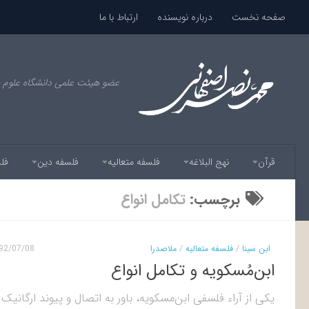
صفحه نخست
درباره نويسنده
ارتباط با ما
عضو هیئت علمی دانشگاه علوم 
قرآن
نهج البلاغه
فلسفه متعالیه
فلسفه دین
فل
برچسب:
تكامل انواع
ابن سینا
/
فلسفه متعالیه
/
ملاصدرا
92/07/08
ابن‌مُسکویه و تکامل انواع
یکی از آراء فلسفی ابن‌مسکویه، باور به اتصال و پیوند ارگانیک